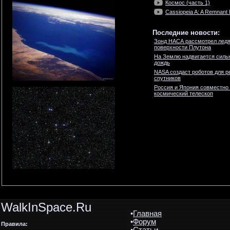
Космос (часть 1)
Cassiopeia A: A Remnant
Последние новости:
Зонд НАСА рассмотрел ледя
поверхности Плутона
На Землю надвигается силь
дождь
NASA создаст роботов для р
спутников
Россия и Япония совместно
космический телескоп
WalkInSpace.Ru
•
Главная
•
Форум
Правила: