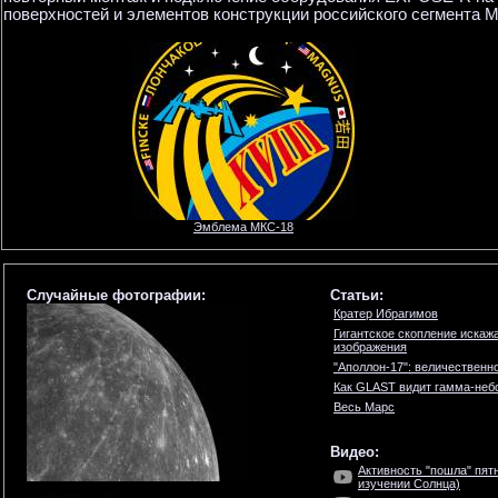
поверхностей и элементов конструкции российского сегмента 
Эмблема МКС-18
Случайные фотографии:
Статьи:
Кратер Ибрагимов
Гигантское скопление искаж
изображения
"Аполлон-17": величественн
Как GLAST видит гамма-неб
Весь Марс
Видео:
Активность "пошла" пят
изучении Солнца)