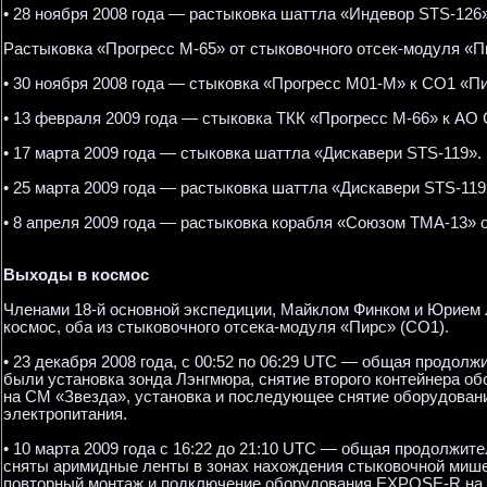
• 28 ноября 2008 года — растыковка шаттла «Индевор STS-126»
Растыковка «Прогресс М-65» от стыковочного отсек-модуля «П
• 30 ноября 2008 года — стыковка «Прогресс М01-М» к СО1 «Пи
• 13 февраля 2009 года — стыковка ТКК «Прогресс М-66» к АО
• 17 марта 2009 года — стыковка шаттла «Дискавери STS-119».
• 25 марта 2009 года — растыковка шаттла «Дискавери STS-119
• 8 апреля 2009 года — растыковка корабля «Союзом ТМА-13» 
Выходы в космос
Членами 18-й основной экспедиции, Майклом Финком и Юрием
космос, оба из стыковочного отсека-модуля «Пирс» (СО1).
• 23 декабря 2008 года, с 00:52 по 06:29 UTC — общая продол
были установка зонда Лэнгмюра, снятие второго контейнера 
на СМ «Звезда», установка и последующее снятие оборудова
электропитания.
• 10 марта 2009 года с 16:22 до 21:10 UTC — общая продолжит
сняты аримидные ленты в зонах нахождения стыковочной мише
повторный монтаж и подключение оборудования EXPOSE-R на 