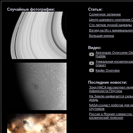
Случайные фотографии:
Статьи:
Солнечное затмение
Центр шарового скопления 
Сто литров лунной надежды
Взгляд на Ио с минимальног
Большая корона
Видео:
Astronauts Overcome Obs
Hubble
Уникальная космическая
планет
Kepler Overview
Последние новости:
Зонд НАСА рассмотрел ледя
поверхности Плутона
На Землю надвигается силь
дождь
NASA создаст роботов для р
спутников
Россия и Япония совместно
космический телескоп