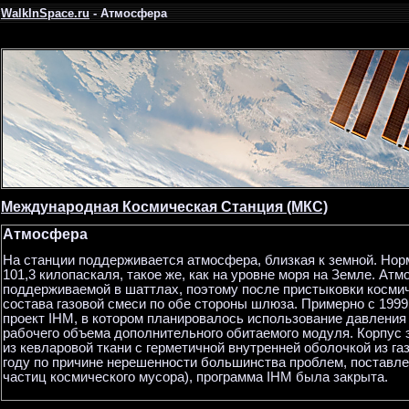
WalkInSpace.ru
- Атмосфера
Международная Космическая Станция (МКС)
Атмосфера
На станции поддерживается атмосфера, близкая к земной. Н
101,3 килопаскаля, такое же, как на уровне моря на Земле. Ат
поддерживаемой в шаттлах, поэтому после пристыковки косми
состава газовой смеси по обе стороны шлюза. Примерно с 199
проект IHM, в котором планировалось использование давления
рабочего объема дополнительного обитаемого модуля. Корпус 
из кевларовой ткани с герметичной внутренней оболочкой из га
году по причине нерешенности большинства проблем, поставле
частиц космического мусора), программа IHM была закрыта.