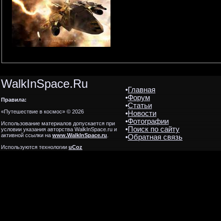
WalkInSpace.Ru
•
Главная
•
Форум
Правила:
•
Статьи
«Путешествие в космос» © 2026
•
Новости
•
Фотографии
Использование материалов допускается при
•
Поиск по сайту
условии указания авторства WalkInSpace.ru и
активной ссылки на
www.WalkInSpace.ru
.
•
Обратная связь
Используются технологии
uCoz