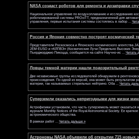
NASA создаст роботов для ремонта и дозаправки спу
Национальное управление по воздухоплаванию и исследованию кос
роботизированной системы PROxiTT, предназначенной для автомат
управления, первые испытания системы состоялись в лабор
...
Чита
Россия и Япония совместно построят космический т
Представители Роскосмоса и Японского космического агентства JA
JEM-EUSO и «КЛПВЭ» (Космические Лучи Предельно Высоких Энерги
Пьерджорджио Пикоцца, сообщается на сайте Научно-ис
...
Читать 
Ловцы темной материи нашли подозрительный рентг
Две независимые группы исследователей обнаружили в рентгеновск
происхождения. По одной из версий, она может быть результатом р
материи, так называемых стерильных нейтрино. Оба
...
Читать даль
Суперземли оказались непригодными для жизни мин
Астрофизики установили, что часть суперземель может оказаться 
журнале Monthly Notices of the Royal Astronomical Society. Ее кратк
астрономического общества.
В рамках работ
...
Читать дальше »
Астрономы NASA объявили об открытии 715 новых э