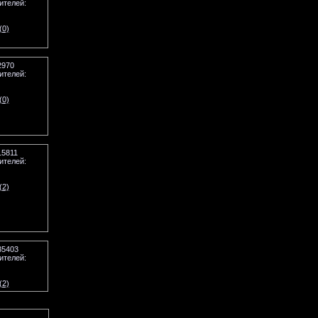
ителей:
(0)
2970
ителей:
(0)
15811
ителей:
(2)
35403
ителей:
(2)