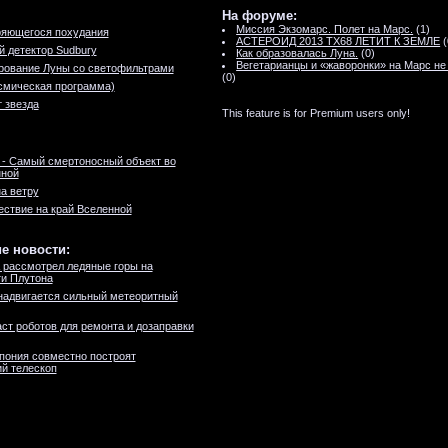
На форуме:
Миссия Экзомарс. Полет на Марс.
(1)
ряющегося похудания
АСТЕРОИД 2013 TX68 ЛЕТИТ К ЗЕМЛЕ
(
 детектор Sudbury
Как образовалась Луна.
(0)
Вегетарианцы и «жаворонки» на Марс не
рование Луны со светофильтрами
(0)
смическая программа)
т звезда
This feature is for Premium users only!
 - Самый смертоносный объект во
нной
а ветру
ствие на край Вселенной
е новости:
 рассмотрел ледяные горы на
и Плутона
надвигается сильный метеоритный
ст роботов для ремонта и дозаправки
пония совместно построят
й телескоп