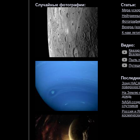
Случайные фотографии:
Статьи:
Мера уско
Нейтринный
Фотографи
Венера (ко
К нам лети
Видео:
Квазар
Вселе
Пыль н
Путеше
Последни
Зонд НАСА
поверхност
На Землю 
дождь
NASA созда
спутников
Россия и Я
космически