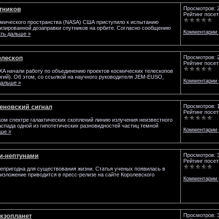
тников
Просмотров: 
Рейтинг посет
мического пространства (NASA) США приступило к испытанию
изированной дозаправки спутников на орбите. Согласно сообщению
Комментарии 
ть дальше »
елескоп
Просмотров: 
Рейтинг посет
XA начали работу по объединению проектов космических телескопов
й). Об этом, со ссылкой на научного руководителя JEM-EUSO,
Комментарии 
дальше »
еновский сигнал
Просмотров: 
Рейтинг посет
ом спектре галактических скоплений линию излучения неизвестного
аспада одной из гипотетических разновидностей частиц темной
Комментарии 
ше »
и-нептунами
Просмотров: 
Рейтинг посет
непригодна для существования жизни. Статья ученых появилась в
ое изложение приводится в пресс-релизе на сайте Королевского
Комментарии 
кзопланет
Просмотров: 