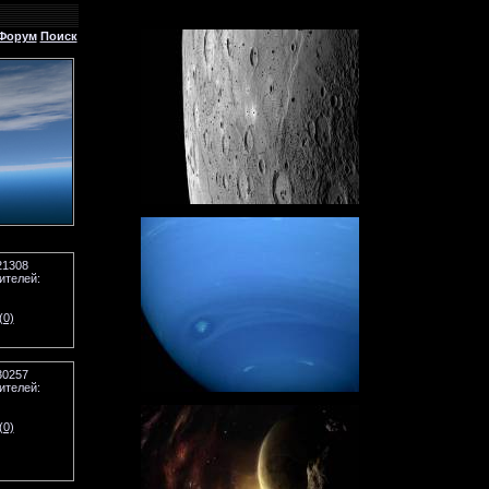
Форум
Поиск
21308
ителей:
(0)
30257
ителей:
(0)