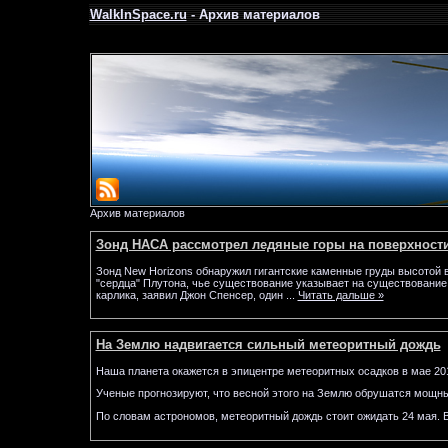
WalkInSpace.ru
- Архив материалов
Архив материалов
Зонд НАСА рассмотрел ледяные горы на поверхност
Зонд New Horizons обнаружил гигантские каменные груды высотой в
"сердца" Плутона, чье существование указывает на существование
карлика, заявил Джон Спенсер, один
...
Читать дальше »
На Землю надвигается сильный метеоритный дождь
Наша планета окажется в эпицентре метеоритных осадков в мае 201
Ученые прогнозируют, что весной этого на Землю обрушатся мощны
По словам астрономов, метеоритный дождь стоит ожидать 24 мая. В