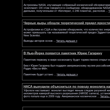
Астрономы NASA, изучающие собранный космической обсерваторие
экзопланет. Об этом говорится в сообщении, обнародованном NASA
данными, полученными от «Кеплера», о 246 планетах, располож
...
Ч
Черные дыры обошли теоретический предел яркости
Астрофизики из США и Австралии обнаружили, что количество энер
может превышать так называемый теоретический предел Эддингтона
New Scientist.
Выводы авторов основ
...
Читать дальше »
В Нью-Йорке появится памятник Юрию Гагарину
Памятник первому в мире космонавту будет торжественно открыт в
Бюст Юрия Гагарина был подарен американскому музею российск
Радио «Вести ФМ».
Памятник будет устано
...
Читать дальше »
НАСА вынудили объясниться по поводу монолита на
Уфологи настаивают: монолит выглядит явным следом разумной ж
километров камерой высокого разрешения (HiRISE camera), установ
фото попало еще в 2009 году. Американское космическое
...
Читать 