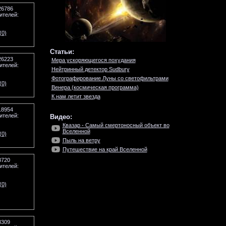
26786
ителей:
(0)
Статьи:
26223
Мера ускоряющегося похудания
ителей:
Нейтринный детектор Sudbury
Фотографирование Луны со светофильтрами
(0)
Венера (космическая программа)
К нам летит звезда
18954
ителей:
Видео:
Квазар - Самый смертоносный объект во
Вселенной
(0)
Пыль на ветру
Путешествие на край Вселенной
3720
ителей:
(0)
3309