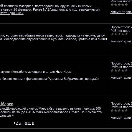
Рейтинг посет
й «Кеплер» материал, подтвердили обнаружение 715 новых
 в среду, 26 февраля. Ранее NASA располагало подтвержденными
Комментарии 
итать дальше »
Просмотров: 
Рейтинг посет
гии, которая вырабатывается веществом, падающим на черную дыру,
. Исследование опубликовано в журнале Science, кратко о нем пишет
Комментарии 
Просмотров: 
Рейтинг посет
 музее «Колыбель авиации» в штате Нью-Йорк.
Комментарии 
им бизнесменом и филантропом Русланом Байрамовым, передаёт
 Марсе
Просмотров: 
Рейтинг посет
изни.Шокирующий снимок Марса был сделан с высоты порядка 300
ленной на зонде НАСА Mars Reconnaissance Orbiter. На Землю это
дальше »
Комментарии 
1
2
3
...
9
10
»