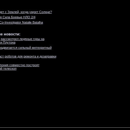
дет с Землей, когда умрет Солнце?
я Сила Боевые НЛО 2/4
Co-Investigator Natalie Batalha
е новости:
 рассмотрел ледяные горы на
и Плутона
надвигается сильный метеоритный
ст роботов для ремонта и дозаправки
пония совместно построят
й телескоп