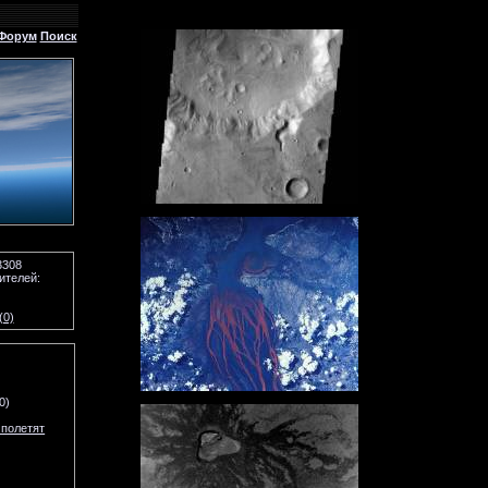
Форум
Поиск
3308
ителей:
(0)
0)
 полетят