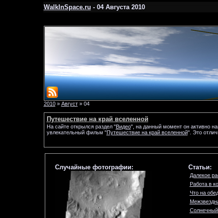
WalkInSpace.ru
- 04 Августа 2010
2010
»
Август
»
04
Путешествие на край вселенной
На сайте открылся раздел "
Видео
", на данный момент он активно н
увлекательный фильм "
Путешествие на край вселенной
". Это отли
Случайные фотографии:
Статьи:
Далекое ра
Работа в к
Что на обе
Межзвездн
Солнечный