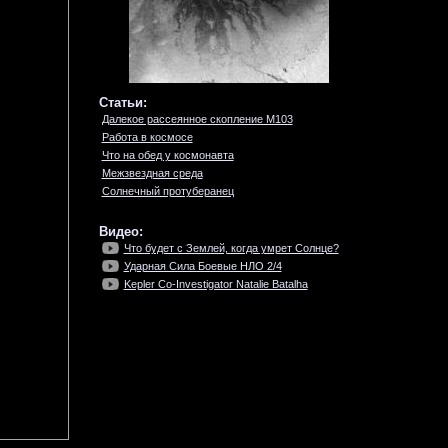
Статьи:
Далекое рассеянное скопление M103
Работа в космосе
Что на обед у космонавта
Межзвездная среда
Солнечный протуберанец
Видео:
Что будет с Землей, когда умрет Солнце?
Ударная Сила Боевые НЛО 2/4
Kepler Co-Investigator Natalie Batalha