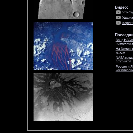
Видео:
Что бу
Ударна
Kepler 
Последни
Зонд НАСА
поверхност
На Землю 
дождь
NASA созда
спутников
Россия и Я
космически