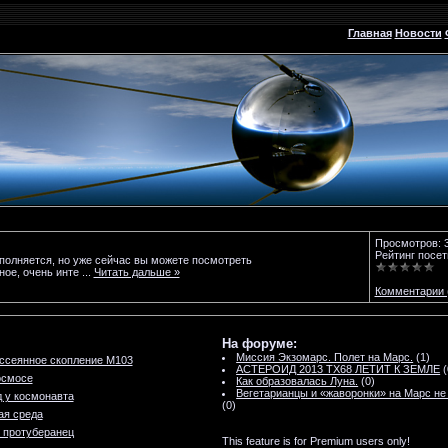
Главная
Новости
Просмотров: 
Рейтинг посет
аполняется, но уже сейчас вы можете посмотреть
чное, очень инте
...
Читать дальше »
Комментарии 
На форуме:
Миссия Экзомарс. Полет на Марс.
(1)
ссеянное скопление M103
АСТЕРОИД 2013 TX68 ЛЕТИТ К ЗЕМЛЕ
(
осмосе
Как образовалась Луна.
(0)
Вегетарианцы и «жаворонки» на Марс не
д у космонавта
(0)
ая среда
 протуберанец
This feature is for Premium users only!