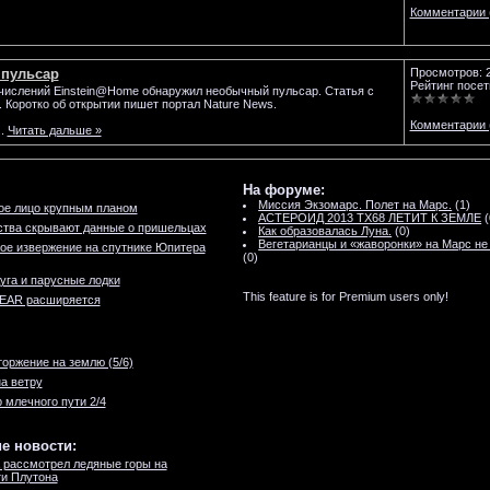
Комментарии 
пульсар
Просмотров: 
Рейтинг посет
числений Einstein@Home обнаружил необычный пульсар. Статья с
 Коротко об открытии пишет портал Nature News.
Комментарии 
..
Читать дальше »
На форуме:
Миссия Экзомарс. Полет на Марс.
(1)
ое лицо крупным планом
АСТЕРОИД 2013 TX68 ЛЕТИТ К ЗЕМЛЕ
(
ства скрывают данные о пришельцах
Как образовалась Луна.
(0)
Вегетарианцы и «жаворонки» на Марс не
ое извержение на спутнике Юпитера
(0)
уга и парусные лодки
This feature is for Premium users only!
NEAR расширяется
оржение на землю (5/6)
а ветру
 млечного пути 2/4
е новости:
 рассмотрел ледяные горы на
и Плутона