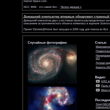
портал Space.com.
NGC 4696 - это самая бол
...
Читать дальше »
Домашний компьютер впервые обнаружил странный 
Домашний компьютер двух участников проекта распределенных вы
описанием астрономического объекта появилась в журнале Science.
Проект Einstein@Home был запущен в 2005 году для поиска во Все
.
Случайные фотографии:
Статьи:
Марсианск
Правитель
Непрерывн
ИО
Лунная рад
Комета LI
Видео:
НЛО вт
Пыль н
Монстр
Последни
Зонд НАСА
поверхност