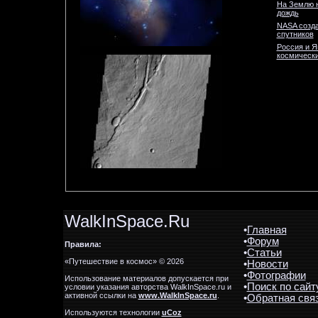
На Землю 
дождь
NASA созда
спутников
Россия и Я
космически
WalkInSpace.Ru
•
Главная
•
Форум
Правила:
•
Статьи
«Путешествие в космос» © 2026
•
Новости
•
Фотографии
Использование материалов допускается при
•
Поиск по сайт
условии указания авторства WalkInSpace.ru и
активной ссылки на
www.WalkInSpace.ru
.
•
Обратная свя
Используются технологии
uCoz