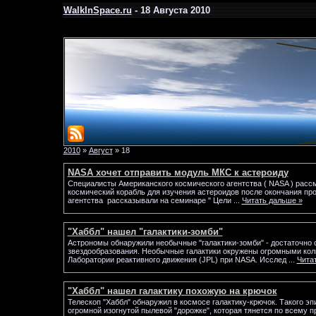
WalkInSpace.ru
- 18 Августа 2010
2010
»
Август
»
18
NASA хочет отправить модуль МКС к астероиду
Специалисты Американского космического агентства ( NASA ) расс
космический корабль для изучения астероидов после окончания пр
агентства рассказывали на семинаре " Цели
...
Читать дальше »
"Хаббл" нашел "галактики-зомби"
Астрономы обнаружили необычные "галактики-зомби" - достаточно с
звездообразования. Необычные галактики окружены огромными кол
Лаборатории реактивного движения (JPL) при NASA. Исслед
...
Чита
"Хаббл" нашел галактику похожую на крючок
Телескоп "Хаббл" обнаружил в космосе галактику-крючок. Такого э
огромной изогнутой пылевой "дорожке", которая тянется по всему 