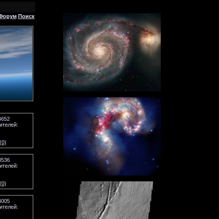
Форум
Поиск
4652
ителей:
(0)
3536
ителей:
(0)
4005
ителей: