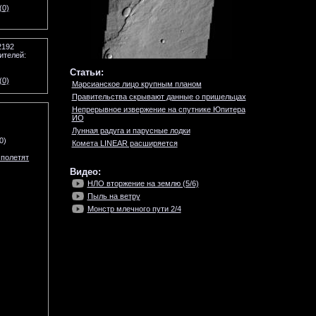
(0)
2192
ителей:
Статьи:
(0)
Марсианское лицо крупным планом
Правительства скрывают данные о пришельцах
Непрерывное извержение на спутнике Юпитера
ИО
Лунная радуга и парусные лодки
0)
Комета LINEAR расширяется
 полетят
Видео:
НЛО вторжение на землю (5/6)
Пыль на ветру
Монстр млечного пути 2/4