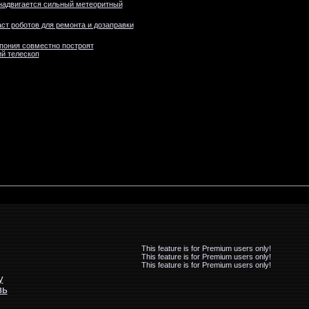
надвигается сильный метеоритный
ст роботов для ремонта и дозаправки
пония совместно построят
й телескоп
This feature is for Premium users only!
This feature is for Premium users only!
This feature is for Premium users only!
у
зь