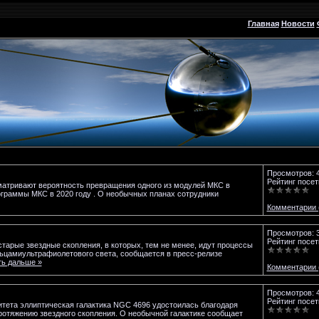
Главная
Новости
Просмотров: 
Рейтинг посет
матривают вероятность превращения одного из модулей МКС в
ограммы МКС в 2020 году . О необычных планах сотрудники
Комментарии 
Просмотров: 
Рейтинг посет
тарые звездные скопления, в которых, тем не менее, идут процессы
ьцамиультрафиолетового света, сообщается в пресс-релизе
ть дальше »
Комментарии 
Просмотров: 
Рейтинг посет
питета эллиптическая галактика NGC 4696 удостоилась благодаря
протяжению звездного скопления. О необычной галактике сообщает