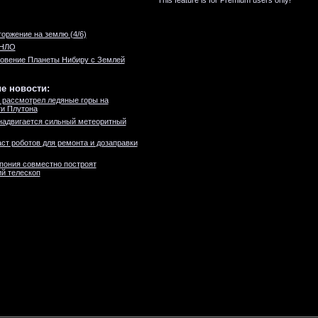
This feature is for Premium users only!
оржение на землю (4/6)
 НЛО
овение Планеты Нибиру с Землей
е новости:
 рассмотрел ледяные горы на
и Плутона
надвигается сильный метеоритный
ст роботов для ремонта и дозаправки
пония совместно построят
й телескоп