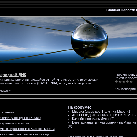
Главная
Новости
жеродной ДНК
Просмотров: 
Рейтинг посет
инципиально отличающейся от той, что имеется у всех живых
окосмическое агентство (НАСА) США, передает Интерфакс.
Комментарии 
альше »
На форуме:
Миссия Экзомарс. Полет на Марс.
(1)
селенная
АСТЕРОИД 2013 TX68 ЛЕТИТ К ЗЕМЛЕ
(
бочки" у погоды на Земле
Как образовалась Луна.
(0)
Вегетарианцы и «жаворонки» на Марс не
мерцания магнитов
(0)
ть в окрестностях Южного Креста
кая Луна, рентгеновские звезды