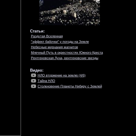
Статьи:
Раздутая Вселенная
"эффект бабочки" у погоды на Земле
Небесные мерцания магнитов
Млечный Путь в окрестностях Южного Креста
Рентгеновская Луна, рентгеновские звезды
Видео:
НЛО вторжение на землю (4/6)
Тайна НЛО
Столкновение Планеты Нибиру с Землей