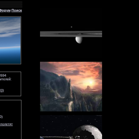
Форум
Поиск
2694
ителей:
(0)
0)
 полетят