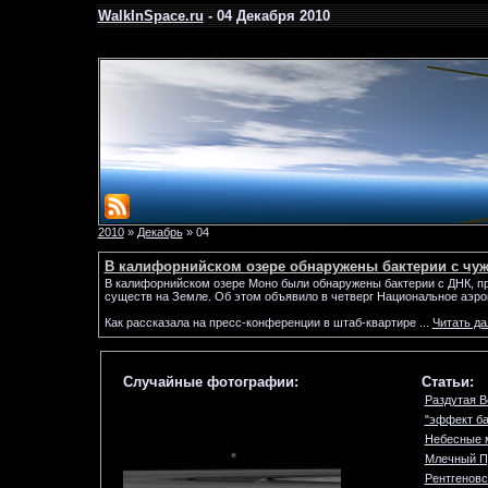
WalkInSpace.ru
- 04 Декабря 2010
2010
»
Декабрь
»
04
В калифорнийском озере обнаружены бактерии с чу
В калифорнийском озере Моно были обнаружены бактерии с ДНК, пр
существ на Земле. Об этом объявило в четверг Национальное аэр
Как рассказала на пресс-конференции в штаб-квартире
...
Читать д
Случайные фотографии:
Статьи:
Раздутая В
"эффект ба
Небесные 
Млечный Пу
Рентгеновс