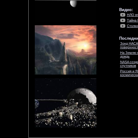
Видео:
НЛО вт
Тайна
Столкн
Последни
Зонд НАСА
поверхност
На Землю 
дождь
NASA созда
спутников
Россия и Я
космически