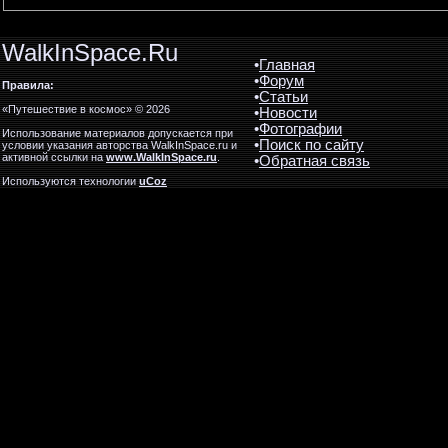
WalkInSpace.Ru
•
Главная
•
Форум
Правила:
•
Статьи
«Путешествие в космос» © 2026
•
Новости
•
Фотографии
Использование материалов допускается при
•
Поиск по сайту
условии указания авторства WalkInSpace.ru и
активной ссылки на
www.WalkInSpace.ru
.
•
Обратная связь
Используются технологии
uCoz