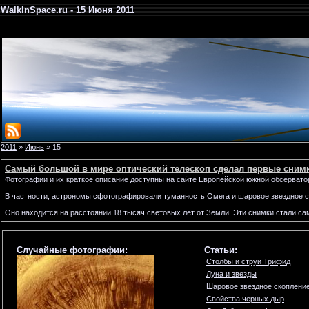
WalkInSpace.ru
- 15 Июня 2011
2011
»
Июнь
»
15
Самый большой в мире оптический телескоп сделал первые сним
Фотографии и их краткое описание доступны на сайте Европейской южной обсервато
В частности, астрономы сфотографировали туманность Омега и шаровое звездное 
Оно находится на расстоянии 18 тысяч световых лет от Земли. Эти снимки стали 
Случайные фотографии:
Статьи:
Столбы и струи Трифид
Луна и звезды
Шаровое звездное скоплени
Свойства черных дыр