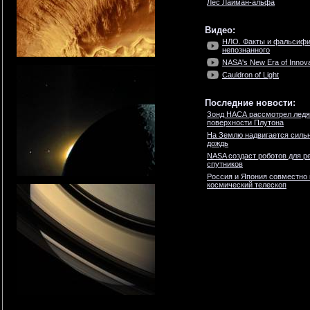
Лес Лайман-альфа
Видео:
НЛО. Факты и фальсифи
непознанного
NASA's New Era of Innova
Cauldron of Light
Последние новости:
Зонд НАСА рассмотрел ледя
поверхности Плутона
На Землю надвигается силь
дождь
NASA создаст роботов для р
спутников
Россия и Япония совместно 
космический телескоп