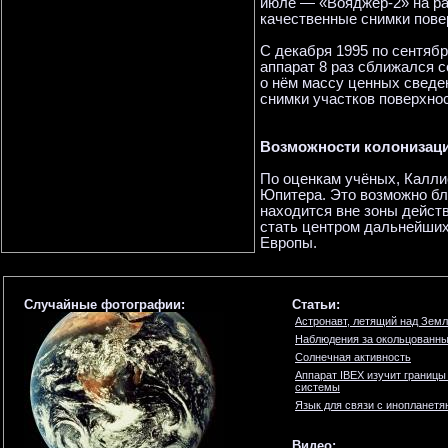
июле — «Вояджер-2» на ра
качественные снимки пове
С декабря 1995 по сентябр
аппарат 8 раз сближался 
о нём массу ценных сведе
снимки участков поверхнос
Возможности колонизац
По оценкам учёных, Калли
Юпитера. Это возможно бла
находится вне зоны дейст
стать центром дальнейших
Европы.
Случайные фотографии:
Статьи:
Астронавт, летящий над Зем
Наблюдения за окольцованны
Солнечная активность
Аппарат IBEX изучит границ
системы
Язык для связи с инопланет
Видео: