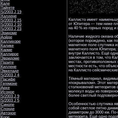
Кале
Тайгете
S/2003 J 19
Халдене
Каллисто имеет наименьшу
S/2003 J 15
от Юпитера — тем ниже пло
S/2003 J 10
на 40 % из горных пород и
S/2003 J 23
Эриноме
Наличие жидкого океана о
Аойде
(которое порождено, как п
Каллихоре
магнитное поле спутника и
Калике
магнитного поля Юпитера;
Карме
внутри Каллисто. Ещё одн
Каллирое
заключается в том, что Ка
Эвридоме
местах, противоположных 
Пазите
местности есть, что объяс
Киллене
на Каллисто сейсмические 
Эвкеладе
S/2003 J 4
Тёмный материал, видимый
Пасифе
«покрывалом». Этот матер
Гегемоне
столкновений метеоритов 
Архе
молекул воды из поверхно
Исоное
более светлый подповерхн
S/2003 J 9
S/2003 J 5
Особенностью спутника яв
Синопе
собой светлое пятно диаме
Спонде
диаметром до 3000 км. По-
Автоное
метеорита. Ещё одно подо
Коре