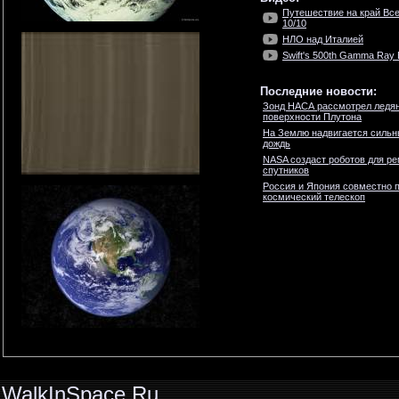
Путешествие на край Все
10/10
НЛО над Италией
Swift's 500th Gamma Ray 
Последние новости:
Зонд НАСА рассмотрел ледян
поверхности Плутона
На Землю надвигается силь
дождь
NASA создаст роботов для ре
спутников
Россия и Япония совместно 
космический телескоп
WalkInSpace.Ru