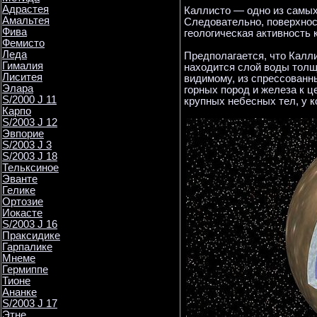
Адрастея
Каллисто — одно из самых
Амальтея
Следовательно, поверхност
Фива
геологическая активность 
Фемисто
Леда
Предполагается, что Калли
Гималия
находится слой воды толщи
Лиситея
видимому, из спрессованн
Элара
горных пород и железа к ц
S/2000 J 11
крупных небесных тел, у к
Карпо
S/2003 J 12
Эвпорие
S/2003 J 3
S/2003 J 18
Тельксиное
Эванте
Гелике
Ортозие
Иокасте
S/2003 J 16
Праксидике
Гарпалике
Мнеме
Гермиппе
Тионе
Ананке
S/2003 J 17
Этне