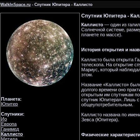
WalkInSpace.ru
- Спутник Юпитера - Каллисто
Спутник Юпитера - Ка
Каллисто
— один из галил
Солнечной системе, разме
планете по массе).
История открытия и наз
Каллисто была открыта Га
телескопа. На открытие с
Мариус, который наблюдал
этом.
Название «Каллисто» было
долгого времени оно прак
открытым им спутникам по
Планета:
спутник Юпитера». Лишь с
Юпитер
общеупотребительным.
Спутники:
Каллисто названа по имен
Ио
Зевса (Юпитера).
Европа
Ганимед
Каллисто
Физические характерист
Метида