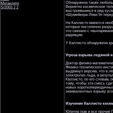
Обнаружена также любопыт
Мегаклите
Вероятно космическое тел
S/2003 J 2
выстроившиеся в ряд куск
«Шумейкера-Леви 9» перед
На Каллисто имеются необ
которые постепенно разру
это связано с «выпариван
радиации.
У Каллисто обнаружена кра
Угроза взрыва ледяной 
Доктор физико-математиче
Физико-технического инст
выдвинул версию, что в л
электролиз льда, в резуль
Каллисто, по его словам, 
тому, чтобы эта смесь сд
новых короткопериодичных
эквивалентных взрыву ато
Изучение Каллисто косм
Юпитер (как и все прочие