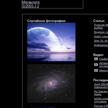
Мегаклите
S/2003 J 2
Случайные фотографии:
Статьи:
Пульсар Ve
выброс
Водород, г
Хобот слон
Sher 25: б
Инфракрас
Видео:
Cauldro
Активн
изучен
Монстр
Последни
Зонд НАСА
поверхност
На Землю 
дождь
NASA созда
спутников
Россия и Я