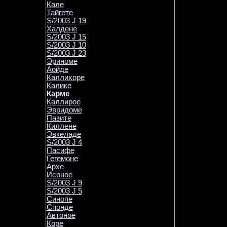
Кале
Тайгете
S/2003 J 19
Халдене
S/2003 J 15
S/2003 J 10
S/2003 J 23
Эриноме
Аойде
Каллихоре
Калике
Карме
Каллирое
Эвридоме
Пазите
Киллене
Эвкеладе
S/2003 J 4
Пасифе
Гегемоне
Архе
Исоное
S/2003 J 9
S/2003 J 5
Синопе
Спонде
Автоное
Коре