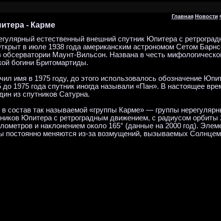
Главная
Новости
итера - Карме
гулярный естественный внешний спутник Юпитера с ретрогра
ткрыт в июле 1938 года американским астрономом Сетом Барн
 обсерватории Маунт-Вильсон. Названа в честь мифологическо
кой богини Бритомартиды.
чил имя в 1975 году, до этого использовалось обозначение Юпит
5 до 1975 года спутник иногда называли «Пан». В настоящее вр
дин из спутников Сатурна.
 в состав так называемой «группы Карме» — группы нерегуляр
ников Юпитера с ретроградным движением, с радиусом орбиты
лометров и наклонением около 165° (данные на 2000 год). Элем
ы постоянно меняются из-за возмущений, вызываемых Солнцем