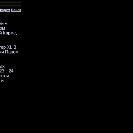
Форум
Поиск
дным
сом
й Карме,
ер XI. В
емя Паном
ных
 23—24
енты
 и