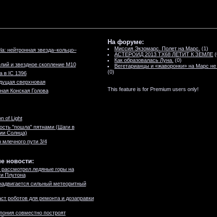
На форуме:
Миссия Экзомарс. Полет на Марс.
(1)
la: нейтронная звезда–кольцо–
АСТЕРОИД 2013 TX68 ЛЕТИТ К ЗЕМЛЕ
(
Как образовалась Луна.
(0)
елий и звездное скопление М10
Вегетарианцы и «жаворонки» на Марс не
(0)
а в IC 1396
удущая сверхновая
This feature is for Premium users only!
ная Конская Голова
n of Light
ость "пошла" пятнами (Шаги в
ии Солнца)
 млечного пути 3/4
е новости:
 рассмотрел ледяные горы на
и Плутона
надвигается сильный метеоритный
ст роботов для ремонта и дозаправки
пония совместно построят