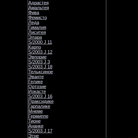
Адрастея
Амальтея
Фива
Фемисто
Леда
Гималия
Лиситея
Элара
S/2000 J 11
Карпо
S/2003 J 12
Эвпорие
S/2003 J 3
S/2003 J 18
Тельксиное
Эванте
Гелике
Ортозие
Иокасте
S/2003 J 16
Праксидике
Гарпалике
Мнеме
Гермиппе
Тионе
Ананке
S/2003 J 17
Этне