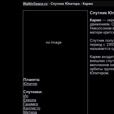
WalkInSpace.ru
- Спутник Юпитера - Карме
Спутник Юп
Карме
— нере
движением. О
Николсоном в
матери критс
Спутник полу
период с 195
называется о
Карме входит
внешних спут
миллионов ки
орбиты групп
Юпитером.
Планета:
Юпитер
Спутники:
Ио
Европа
Ганимед
Каллисто
Метида