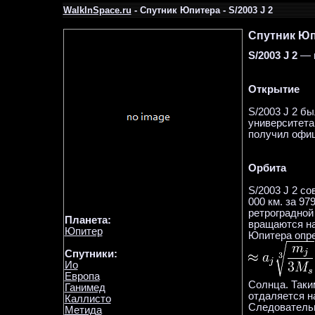
WalkInSpace.ru
- Спутник Юпитера - S/2003 J 2
Спутник Юпи
S/2003 J 2
— н
Открытие
S/2003 J 2 б
университета
получил офиц
Орбита
S/2003 J 2 с
000 км. за 97
ретроградной
Планета:
вращаются на
Юпитер
Юпитера опре
Спутники:
Ио
Европа
Солнца. Таки
Ганимед
отдаляется н
Каллисто
Следовательн
Метида