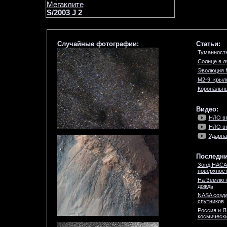
Мегаклите
S/2003 J 2
Случайные фотографии:
Статьи:
Туманность
Солнце в л
Эволюция 
M2-9: крыл
Корональн
Видео:
НЛО вт
НЛО вт
Ударна
Последни
Зонд НАСА
поверхност
На Землю 
дождь
NASA созда
спутников
Россия и Я
космически