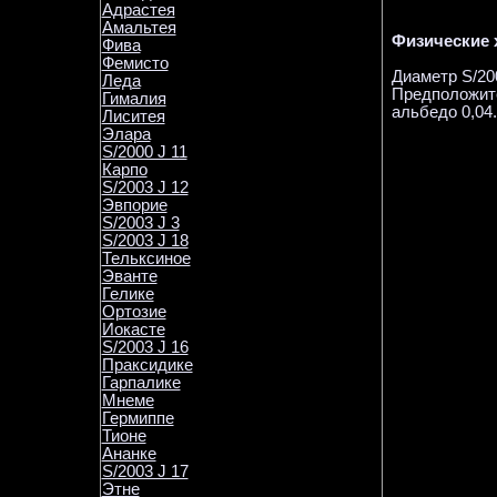
Адрастея
Амальтея
Физические 
Фива
Фемисто
Диаметр S/200
Леда
Предположите
Гималия
альбедо 0,04
Лиситея
Элара
S/2000 J 11
Карпо
S/2003 J 12
Эвпорие
S/2003 J 3
S/2003 J 18
Тельксиное
Эванте
Гелике
Ортозие
Иокасте
S/2003 J 16
Праксидике
Гарпалике
Мнеме
Гермиппе
Тионе
Ананке
S/2003 J 17
Этне