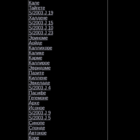
Кале
Тайгете
S/2003 J 19
Халдене
S/2003 J 15
S/2003 J 10
S/2003 J 23
Эриноме
Аойде
Каллихоре
Калике
Карме
Каллирое
Эвридоме
Пазите
Киллене
Эвкеладе
S/2003 J 4
Пасифе
Гегемоне
Архе
Исоное
S/2003 J 9
S/2003 J 5
Синопе
Спонде
Автоное
Коре