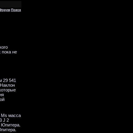
Форум
Поиск
кого
 пока не
м 29 541
 Наклон
 которые
ия
ой
а Ms масса
 J 2
т Юпитера.
Юпитера.