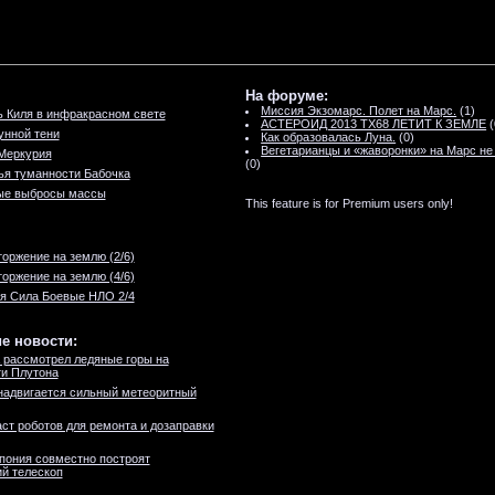
На форуме:
Миссия Экзомарс. Полет на Марс.
(1)
 Киля в инфракрасном свете
АСТЕРОИД 2013 TX68 ЛЕТИТ К ЗЕМЛЕ
(
унной тени
Как образовалась Луна.
(0)
Вегетарианцы и «жаворонки» на Марс не
Меркурия
(0)
ья туманности Бабочка
ые выбросы массы
This feature is for Premium users only!
оржение на землю (2/6)
оржение на землю (4/6)
я Сила Боевые НЛО 2/4
е новости:
 рассмотрел ледяные горы на
и Плутона
надвигается сильный метеоритный
ст роботов для ремонта и дозаправки
пония совместно построят
й телескоп