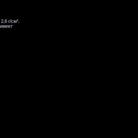
,6 г/см³.
 имеет