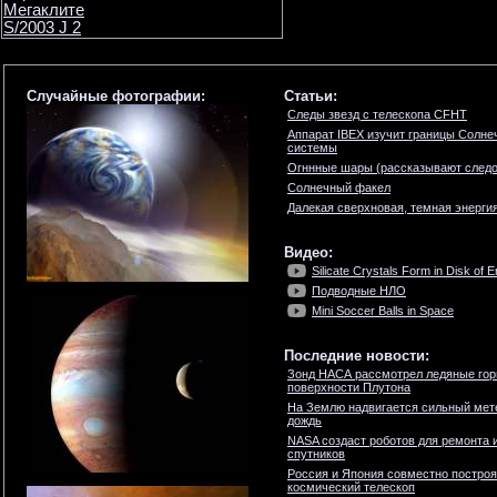
Мегаклите
S/2003 J 2
Случайные фотографии:
Статьи:
Следы звезд с телескопа CFHT
Аппарат IBEX изучит границы Солне
системы
Огннные шары (рассказывают следо
Солнечный факел
Далекая сверхновая, темная энерги
Видео:
Silicate Crystals Form in Disk of E
Подводные НЛО
Mini Soccer Balls in Space
Последние новости:
Зонд НАСА рассмотрел ледяные гор
поверхности Плутона
На Землю надвигается сильный мет
дождь
NASA создаст роботов для ремонта 
спутников
Россия и Япония совместно построя
космический телескоп