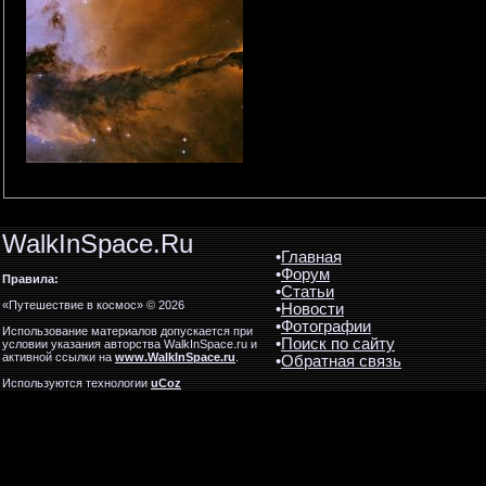
WalkInSpace.Ru
•
Главная
•
Форум
Правила:
•
Статьи
«Путешествие в космос» © 2026
•
Новости
•
Фотографии
Использование материалов допускается при
•
Поиск по сайту
условии указания авторства WalkInSpace.ru и
активной ссылки на
www.WalkInSpace.ru
.
•
Обратная связь
Используются технологии
uCoz