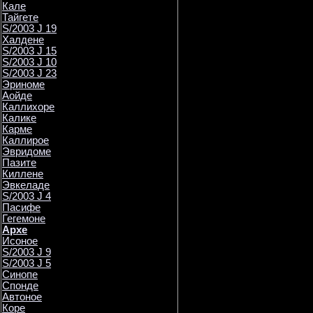
Кале
Тайгете
S/2003 J 19
Халдене
S/2003 J 15
S/2003 J 10
S/2003 J 23
Эриноме
Аойде
Каллихоре
Калике
Карме
Каллирое
Эвридоме
Пазите
Киллене
Эвкеладе
S/2003 J 4
Пасифе
Гегемоне
Архе
Исоное
S/2003 J 9
S/2003 J 5
Синопе
Спонде
Автоное
Коре