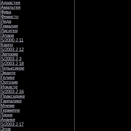
Адрастея
Амальтея
Фива
Фемисто
Леда
Гималия
Лиситея
Элара
S/2000 J 11
Карпо
S/2003 J 12
Эвпорие
S/2003 J 3
S/2003 J 18
Тельксиное
Эванте
Гелике
Ортозие
Иокасте
S/2003 J 16
Праксидике
Гарпалике
Мнеме
Гермиппе
Тионе
Ананке
S/2003 J 17
Этне