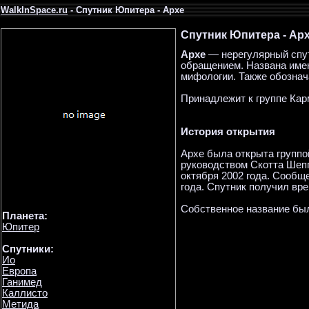
WalkInSpace.ru
- Спутник Юпитера - Архе
Спутник Юпитера - Ар
Архе
— нерегулярный спу
обращением. Названа имен
мифологии. Также обознача
Принадлежит к группе Кар
История открытия
Архе была открыта группо
руководством Скотта Шепп
октября 2002 года. Сообщ
года. Спутник получил вре
Собственное название был
Планета:
Юпитер
Спутники:
Ио
Европа
Ганимед
Каллисто
Метида