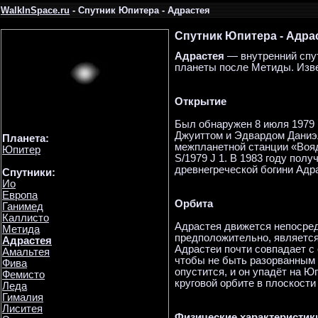
WalkInSpace.ru
- Спутник Юпитера - Адрастея
Спутник Юпитера - Адра
Адрастея
— внутренний спут
планеты после Метиды. Изве
Открытие
Был обнаружен 8 июля 1979
Джуиттом и Эдвардом Даниэ
Планета:
межпланетной станции «Вояд
Юпитер
S/1979 J 1. В 1983 году пол
древнегреческой богини Адр
Спутники:
Ио
Европа
Орбита
Ганимед
Каллисто
Адрастея движется непосред
Метида
предположительно, является
Адрастея
Адрастеи почти совпадает с
Амальтея
чтобы не быть разорванным с
Фива
опустится, и он упадёт на Ю
Фемисто
круговой орбите в плоскости
Леда
Гималия
Лиситея
Физические характеристик