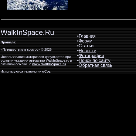
WalkInSpace.Ru
•
Главная
•
Форум
Правила:
•
Статьи
«Путешествие в космос» © 2026
•
Новости
•
Фотографии
Использование материалов допускается при
•
Поиск по сайту
условии указания авторства WalkInSpace.ru и
активной ссылки на
www.WalkInSpace.ru
.
•
Обратная связь
Используются технологии
uCoz