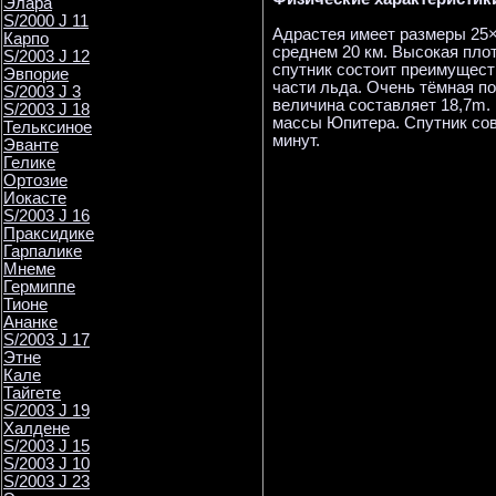
Элара
S/2000 J 11
Адрастея имеет размеры 25×
Карпо
среднем 20 км. Высокая плот
S/2003 J 12
спутник состоит преимущест
Эвпорие
части льда. Очень тёмная по
S/2003 J 3
величина составляет 18,7m.
S/2003 J 18
массы Юпитера. Спутник сове
Тельксиное
минут.
Эванте
Гелике
Ортозие
Иокасте
S/2003 J 16
Праксидике
Гарпалике
Мнеме
Гермиппе
Тионе
Ананке
S/2003 J 17
Этне
Кале
Тайгете
S/2003 J 19
Халдене
S/2003 J 15
S/2003 J 10
S/2003 J 23