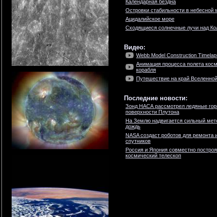
Календарная бездна
Островки стабильности в небесной
Ацидалийское море
Сходящиеся солнечные лучи над Ко
Видео:
Webb Model Construction Timela
Анимация процесса полета косм
корабля
Путешествие на край Вселенной.
Последние новости:
Зонд НАСА рассмотрел ледяные гор
поверхности Плутона
На Землю надвигается сильный мет
дождь
NASA создаст роботов для ремонта 
спутников
Россия и Япония совместно построя
космический телескоп