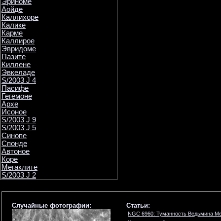
Эриноме
Аойде
Каллихоре
Калике
Карме
Каллирое
Эвридоме
Пазите
Киллене
Эвкеладе
S/2003 J 4
Пасифе
Гегемоне
Архе
Исоное
S/2003 J 9
S/2003 J 5
Синопе
Спонде
Автоное
Коре
Мегаклите
S/2003 J 2
Случайные фотографии:
Статьи:
NGC 6960: Туманность Ведьмина М